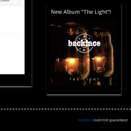
New Album "The Light"!
backface
rock'n'roll guaranteed